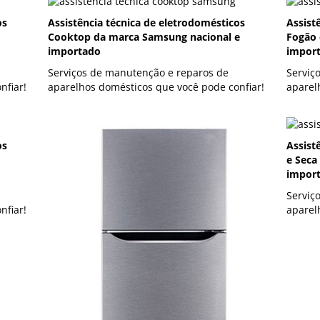
os
Assistência técnica de eletrodomésticos
Assist
Cooktop da marca Samsung nacional e
Fogão 
importado
impor
Serviços de manutenção e reparos de
Serviç
nfiar!
aparelhos domésticos que você pode confiar!
aparel
os
Assist
e Seca
impor
Serviç
nfiar!
aparel