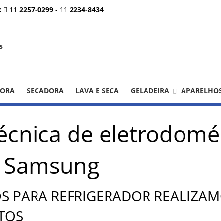
:
11
2257-0299
-
11
2234-8434
DORA
SECADORA
LAVA E SECA
GELADEIRA
APARELHO
técnica de eletrodomé
r Samsung
OS PARA REFRIGERADOR REALIZA
TOS