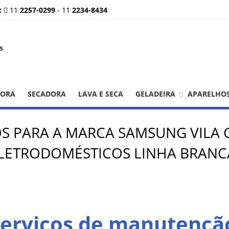
:
11
2257-0299
-
11
2234-8434
DORA
SECADORA
LAVA E SECA
GELADEIRA
APARELHO
OS PARA A MARCA SAMSUNG VILA 
ETRODOMÉSTICOS LINHA BRANCA
 Serviços de manutençã