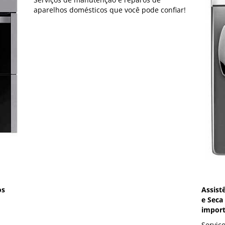
aparelhos domésticos que você pode confiar!
os
Assist
e Seca
impor
Serviç