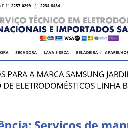
:
11
2257-0299
-
11
2234-8434
DORA
SECADORA
LAVA E SECA
GELADEIRA
APARELHO
OS PARA A MARCA SAMSUNG JARDI
DE ELETRODOMÉSTICOS LINHA B
ência: Serviços de ma