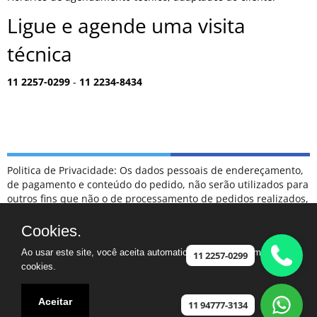
Ligue e agende uma visita
técnica
11 2257-0299
-
11 2234-8434
Politica de Privacidade: Os dados pessoais de endereçamento,
de pagamento e conteúdo do pedido, não serão utilizados para
outros fins que não o de processamento de pedidos realizados,
sendo tratados como confidenciais, e não serão divulgados
para terceiros em hipótese alguma.
Cookies.
ESCLARECIMENTOS: NÃO FAZEMOS PARTE DA RELAÇÃO DE
Ao usar este site, você aceita automaticamente que usamos
POSTOS DE ATENDIMENTO CREDENCIADOS COMO
11 2257-0299
cookies.
AUTORIZADOS DA MARCA SAMSUNG.
CASO TENHA UM ELETRODOMÉSTICO FORA DA GARANTIA,
FICAREMOS FELIZES EM PODER AJUDAR
Aceitar
11 94777-3134
Assistência ©2024 - Especializada na marca Samsung - Jardim