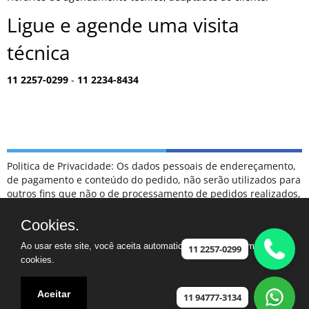
Ligue e agende uma visita
técnica
11 2257-0299
-
11 2234-8434
Politica de Privacidade: Os dados pessoais de endereçamento,
de pagamento e conteúdo do pedido, não serão utilizados para
outros fins que não o de processamento de pedidos realizados,
sendo tratados como confidenciais, e não serão divulgados
para terceiros em hipótese alguma.
Cookies.
ESCLARECIMENTOS: NÃO FAZEMOS PARTE DA RELAÇÃO DE
Ao usar este site, você aceita automaticamente que usamos
POSTOS DE ATENDIMENTO CREDENCIADOS COMO
11 2257-0299
cookies.
AUTORIZADOS DA MARCA SAMSUNG.
CASO TENHA UM ELETRODOMÉSTICO FORA DA GARANTIA,
FICAREMOS FELIZES EM PODER AJUDAR
Aceitar
11 94777-3134
Assistência ©2024 - Especializada na marca Samsung - Jardim