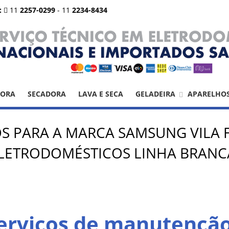
:
11
2257-0299
-
11
2234-8434
DORA
SECADORA
LAVA E SECA
GELADEIRA
APARELHO
OS PARA A MARCA SAMSUNG VILA
ETRODOMÉSTICOS LINHA BRANCA
Serviços de manutençã