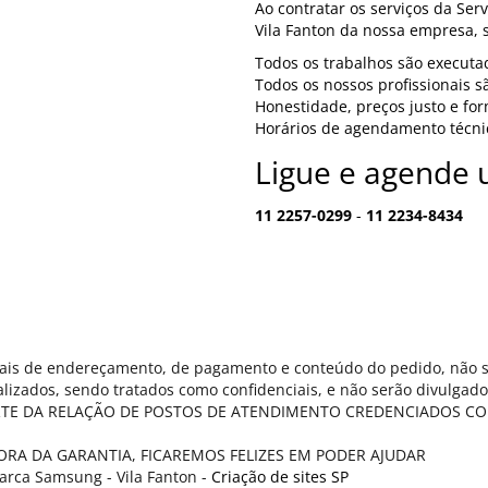
Ao contratar os serviços da Se
Vila Fanton da nossa empresa, 
Todos os trabalhos são executa
Todos os nossos profissionais 
Honestidade, preços justo e fo
Horários de agendamento técnic
Ligue e agende u
11 2257-0299
-
11 2234-8434
oais de endereçamento, de pagamento e conteúdo do pedido, não se
izados, sendo tratados como confidenciais, e não serão divulgado
RTE DA RELAÇÃO DE POSTOS DE ATENDIMENTO CREDENCIADOS C
RA DA GARANTIA, FICAREMOS FELIZES EM PODER AJUDAR
arca Samsung - Vila Fanton -
Criação de sites SP