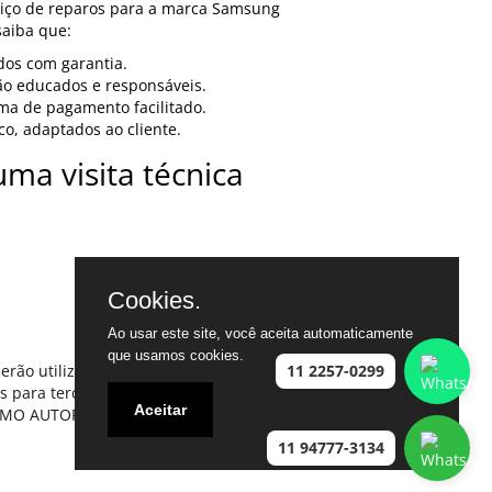
rviço de reparos para a marca Samsung
saiba que:
dos com garantia.
são educados e responsáveis.
rma de pagamento facilitado.
o, adaptados ao cliente.
ma visita técnica
Cookies.
Ao usar este site, você aceita automaticamente
que usamos cookies.
11 2257-0299
rão utilizados para outros fins que
s para terceiros em hipótese alguma.
Aceitar
OMO AUTORIZADOS DA MARCA
11 94777-3134