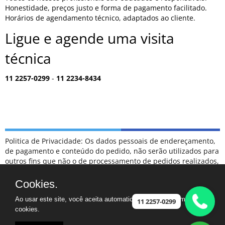
Honestidade, preços justo e forma de pagamento facilitado.
Horários de agendamento técnico, adaptados ao cliente.
Ligue e agende uma visita
técnica
11 2257-0299
-
11 2234-8434
Politica de Privacidade: Os dados pessoais de endereçamento,
de pagamento e conteúdo do pedido, não serão utilizados para
outros fins que não o de processamento de pedidos realizados,
sendo tratados como confidenciais, e não serão divulgados
para terceiros em hipótese alguma.
Cookies.
ESCLARECIMENTOS: NÃO FAZEMOS PARTE DA RELAÇÃO DE
Ao usar este site, você aceita automaticamente que usamos
POSTOS DE ATENDIMENTO CREDENCIADOS COMO
11 2257-0299
cookies.
AUTORIZADOS DA MARCA SAMSUNG.
CASO TENHA UM ELETRODOMÉSTICO FORA DA GARANTIA,