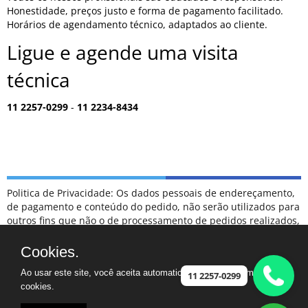
Honestidade, preços justo e forma de pagamento facilitado.
Horários de agendamento técnico, adaptados ao cliente.
Ligue e agende uma visita
técnica
11 2257-0299
-
11 2234-8434
Politica de Privacidade: Os dados pessoais de endereçamento,
de pagamento e conteúdo do pedido, não serão utilizados para
outros fins que não o de processamento de pedidos realizados,
sendo tratados como confidenciais, e não serão divulgados
para terceiros em hipótese alguma.
Cookies.
ESCLARECIMENTOS: NÃO FAZEMOS PARTE DA RELAÇÃO DE
Ao usar este site, você aceita automaticamente que usamos
POSTOS DE ATENDIMENTO CREDENCIADOS COMO
11 2257-0299
cookies.
AUTORIZADOS DA MARCA SAMSUNG.
CASO TENHA UM ELETRODOMÉSTICO FORA DA GARANTIA,