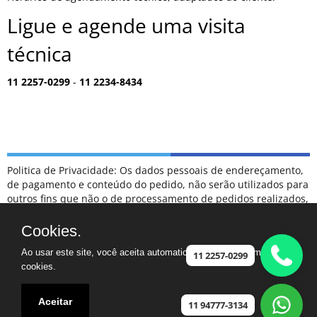
Ligue e agende uma visita
técnica
11 2257-0299
-
11 2234-8434
Politica de Privacidade: Os dados pessoais de endereçamento,
de pagamento e conteúdo do pedido, não serão utilizados para
outros fins que não o de processamento de pedidos realizados,
sendo tratados como confidenciais, e não serão divulgados
para terceiros em hipótese alguma.
Cookies.
ESCLARECIMENTOS: NÃO FAZEMOS PARTE DA RELAÇÃO DE
Ao usar este site, você aceita automaticamente que usamos
POSTOS DE ATENDIMENTO CREDENCIADOS COMO
11 2257-0299
cookies.
AUTORIZADOS DA MARCA SAMSUNG.
CASO TENHA UM ELETRODOMÉSTICO FORA DA GARANTIA,
FICAREMOS FELIZES EM PODER AJUDAR
Aceitar
11 94777-3134
Assistência ©2024 - Especializada na marca Samsung - Vila