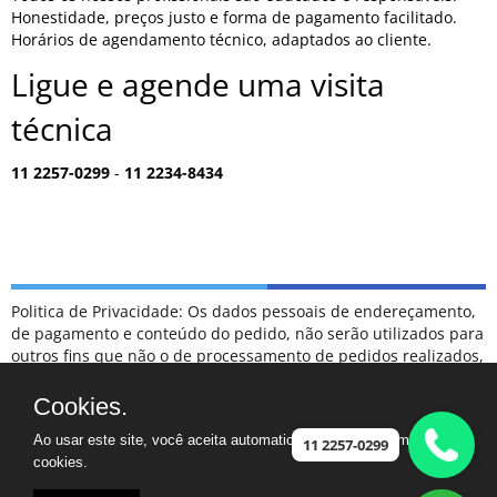
Honestidade, preços justo e forma de pagamento facilitado.
Horários de agendamento técnico, adaptados ao cliente.
Ligue e agende uma visita
técnica
11 2257-0299
-
11 2234-8434
Politica de Privacidade: Os dados pessoais de endereçamento,
de pagamento e conteúdo do pedido, não serão utilizados para
outros fins que não o de processamento de pedidos realizados,
sendo tratados como confidenciais, e não serão divulgados
para terceiros em hipótese alguma.
Cookies.
ESCLARECIMENTOS: NÃO FAZEMOS PARTE DA RELAÇÃO DE
Ao usar este site, você aceita automaticamente que usamos
POSTOS DE ATENDIMENTO CREDENCIADOS COMO
11 2257-0299
cookies.
AUTORIZADOS DA MARCA SAMSUNG.
CASO TENHA UM ELETRODOMÉSTICO FORA DA GARANTIA,