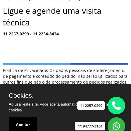
Ligue e agende uma visita
técnica
11 2257-0299
-
11 2234-8434
Politica de Privacidade: Os dados pessoais de endereçamento,
de pagamento e conteúdo do pedido, não serão utilizados para
outros fins que não o de processamento de pedidos realizados,
sendo tratados como confidenciais, e não serão divulgados
para terceiros em hipótese alguma.
Cookies.
ESCLARECIMENTOS: NÃO FAZEMOS PARTE DA RELAÇÃO DE
Ao usar este site, você aceita automaticamente que usamos
POSTOS DE ATENDIMENTO CREDENCIADOS COMO
11 2257-0299
cookies.
AUTORIZADOS DA MARCA SAMSUNG.
CASO TENHA UM ELETRODOMÉSTICO FORA DA GARANTIA,
FICAREMOS FELIZES EM PODER AJUDAR
Aceitar
11 94777-3134
Assistência ©2024 - Especializada na marca Samsung - Vila