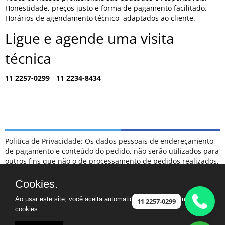
Honestidade, preços justo e forma de pagamento facilitado.
Horários de agendamento técnico, adaptados ao cliente.
Ligue e agende uma visita
técnica
11 2257-0299
-
11 2234-8434
Politica de Privacidade: Os dados pessoais de endereçamento,
de pagamento e conteúdo do pedido, não serão utilizados para
outros fins que não o de processamento de pedidos realizados,
sendo tratados como confidenciais, e não serão divulgados
para terceiros em hipótese alguma.
Cookies.
ESCLARECIMENTOS: NÃO FAZEMOS PARTE DA RELAÇÃO DE
Ao usar este site, você aceita automaticamente que usamos
POSTOS DE ATENDIMENTO CREDENCIADOS COMO
11 2257-0299
cookies.
AUTORIZADOS DA MARCA SAMSUNG.
CASO TENHA UM ELETRODOMÉSTICO FORA DA GARANTIA,