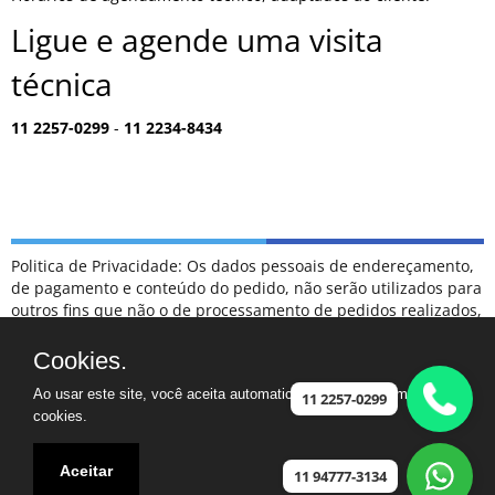
Ligue e agende uma visita
técnica
11 2257-0299
-
11 2234-8434
Politica de Privacidade: Os dados pessoais de endereçamento,
de pagamento e conteúdo do pedido, não serão utilizados para
outros fins que não o de processamento de pedidos realizados,
sendo tratados como confidenciais, e não serão divulgados
para terceiros em hipótese alguma.
Cookies.
ESCLARECIMENTOS: NÃO FAZEMOS PARTE DA RELAÇÃO DE
Ao usar este site, você aceita automaticamente que usamos
POSTOS DE ATENDIMENTO CREDENCIADOS COMO
11 2257-0299
cookies.
AUTORIZADOS DA MARCA SAMSUNG.
CASO TENHA UM ELETRODOMÉSTICO FORA DA GARANTIA,
FICAREMOS FELIZES EM PODER AJUDAR
Aceitar
11 94777-3134
Assistência ©2024 - Especializada na marca Samsung - Jardim