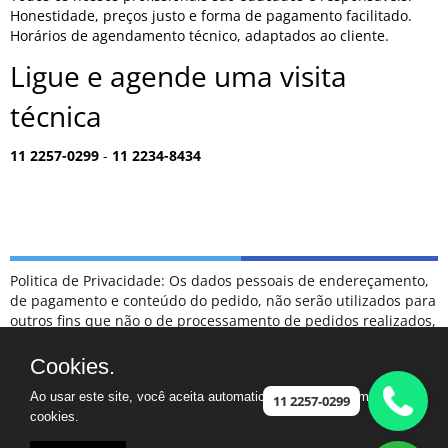
Honestidade, preços justo e forma de pagamento facilitado.
Horários de agendamento técnico, adaptados ao cliente.
Ligue e agende uma visita
técnica
11 2257-0299
-
11 2234-8434
Politica de Privacidade: Os dados pessoais de endereçamento,
de pagamento e conteúdo do pedido, não serão utilizados para
outros fins que não o de processamento de pedidos realizados,
sendo tratados como confidenciais, e não serão divulgados
para terceiros em hipótese alguma.
Cookies.
ESCLARECIMENTOS: NÃO FAZEMOS PARTE DA RELAÇÃO DE
Ao usar este site, você aceita automaticamente que usamos
POSTOS DE ATENDIMENTO CREDENCIADOS COMO
11 2257-0299
cookies.
AUTORIZADOS DA MARCA SAMSUNG.
CASO TENHA UM ELETRODOMÉSTICO FORA DA GARANTIA,